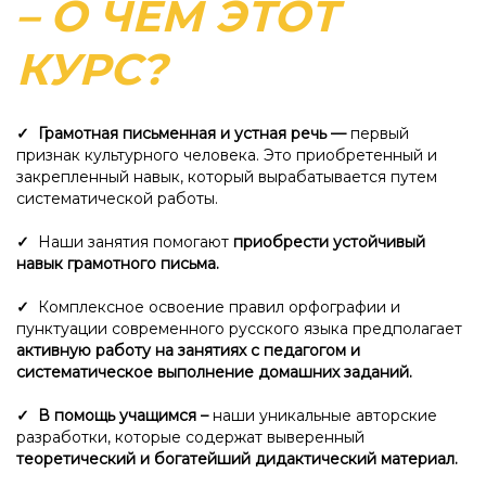
– О ЧЁМ ЭТОТ
Ссылка на это место страницы:
#о курсе
КУРС?
✓ Грамотная письменная и устная речь —
первый
признак культурного человека. Это приобретенный и
закрепленный навык, который вырабатывается путем
систематической работы.
✓
Наши занятия помогают
приобрести устойчивый
навык грамотного письма.
✓
Комплексное освоение правил орфографии и
пунктуации современного русского языка предполагает
активную работу на занятиях с педагогом и
систематическое выполнение домашних заданий.
✓ В помощь учащимся –
наши уникальные авторские
разработки, которые содержат выверенный
теоретический и богатейший дидактический материал.