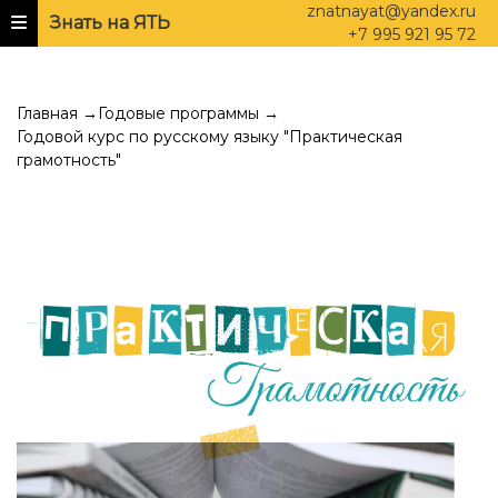
znatnayat@yandex.ru
Знать на ЯТЬ
+7 995 921 95 72
Главная
→
Годовые программы
→
Годовой курс по русскому языку "Практическая
грамотность"